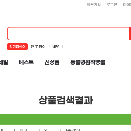
회원가입
로그인
마이
인기검색어
캔 고양이
네%
네추럴코어
뉴알엑스
코어
세일
베스트
신상품
동물병원직영몰
로하스
뉴트리플랜
도기맨
%ub124%ucd94%ub7f4%ucf54%uc5b4
상품검색결과
코드
비고
규격
다중키워드