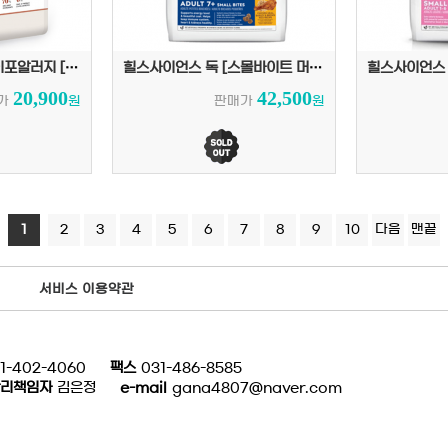
피니키 가수분해 하이포알러지 [소고기] 1.8kg
힐스사이언스 독 [스몰바이트 머츄어7+] 2kg
20,900
42,500
가
원
판매가
원
1
2
3
4
5
6
7
8
9
10
다음
맨끝
서비스 이용약관
1-402-4060
팩스
031-486-8585
리책임자
김은정
e-mail
gana4807@naver.com