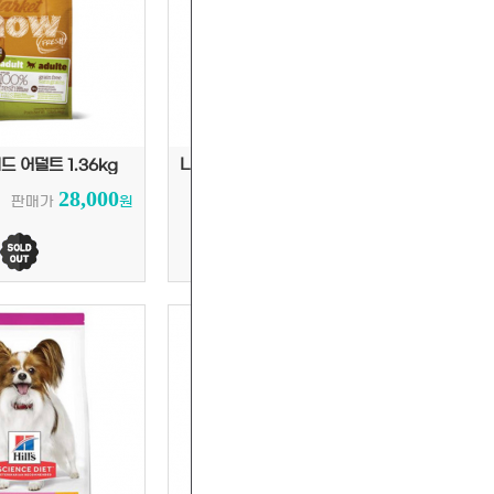
 어덜트 1.36kg
나우 스몰브리드 시니어 1.36kg
28,000
28,000
판매가
원
판매가
원