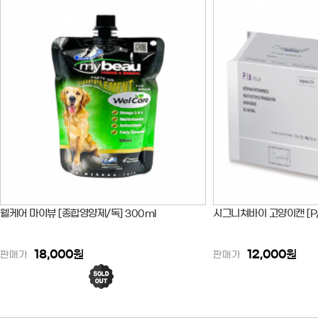
웰케어 마이뷰 [종합영양제/독] 300ml
시그니쳐바이 고양이캔 [P/A
18,000
원
12,000
원
판매가
판매가