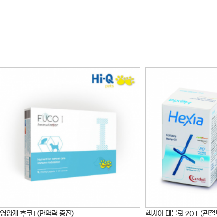
영양제 후코 I (면역력 증진)
헥시아 태블릿 20T (관절