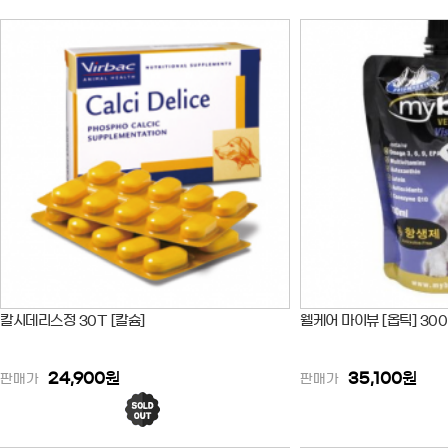
칼시데리스정 30T [칼슘]
웰케어 마이뷰 [옵틱] 300
24,900
원
35,100
원
판매가
판매가