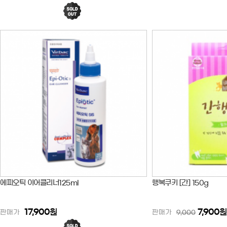
에피오틱 이어클리너125ml
행복쿠키 [간] 150g
17,900
원
7,900
원
판매가
판매가
9,000