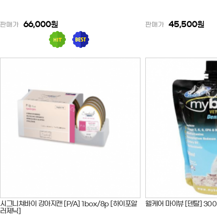
66,000
원
45,500
원
판매가
판매가
시그니쳐바이 강아지캔 [P/A] 1box/8p [하이포알
웰케어 마이뷰 [덴탈] 300
러제닉]