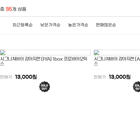
총
35
개 상품
최근등록순
낮은가격순
높은가격순
판매많은순
시그니쳐바이 강아지캔 [P/A] 1box 프로바이오틱
시그니쳐바이 강아지캔 [A/
스
스
13,000
원
13,000
원
판매가
판매가