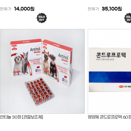
14,000
원
35,100
원
판매가
판매가
안티놀 30정 [관절보조제]
영양제 콘드로프로텍 60정