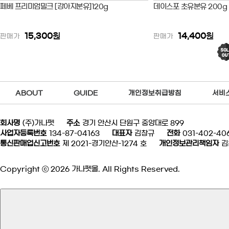
페베 프리미엄밀크 [강아지분유]120g
데이스포 초유분유 200g
15,300
원
14,400
원
판매가
판매가
ABOUT
GUIDE
개인정보취급방침
서비
회사명
(주)가나펫
주소
경기 안산시 단원구 중앙대로 899
사업자등록번호
134-87-04163
대표자
김창규
전화
031-402-40
통신판매업신고번호
제 2021-경기안산-1274 호
개인정보관리책임자
김
Copyright ⓒ 2026 가나펫몰. All Rights Reserved.