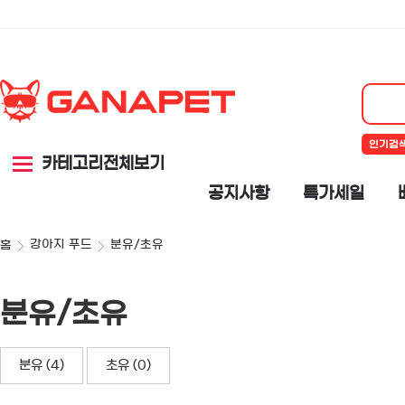
인기검
카테고리전체보기
공지사항
특가세일
강아지 푸드
분유/초유
홈
분유/초유
분유 (4)
초유 (0)