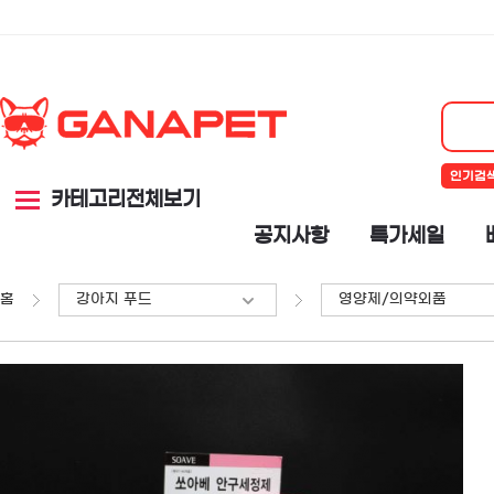
인기검
카테고리전체보기
공지사항
특가세일
홈
강아지 푸드
영양제/의약외품