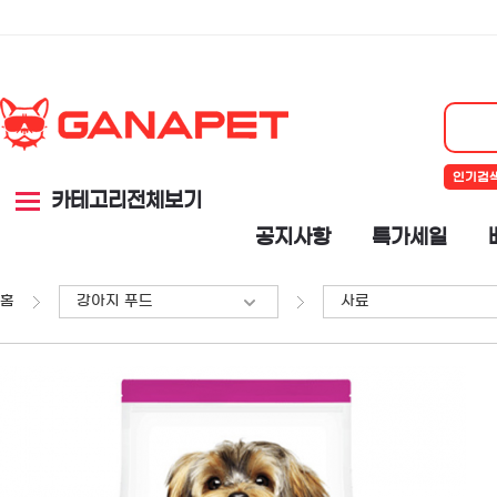
인기검
카테고리전체보기
공지사항
특가세일
홈
강아지 푸드
사료