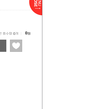
0
션 총수량
0
개 │
원