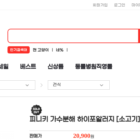
회원가입
로그인
마이
인기검색어
캔 고양이
네%
네추럴코어
뉴알엑스
코어
세일
베스트
신상품
동물병원직영몰
로하스
뉴트리플랜
도기맨
건식
%ub124%ucd94%ub7f4%ucf54%uc5b4
피니키 가수분해 하이포알러지 [소고기] 1
20,900
판매가
원