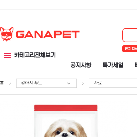
인기검
카테고리전체보기
공지사항
특가세일
홈
강아지 푸드
사료