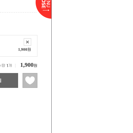
1,900
원
1,900
수량
1
개 │
원