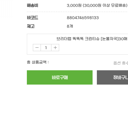
배송비
3,000원 (30,000원 이상 무료배송)
바코드
8804746598133
재고
8개
브리더랩 똑똑똑 크린티슈 [눈물자국]30매
총 상품금액 :
옵션 총