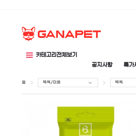
카테고리전체보기
공지사항
특가
홈
목욕/미용
목욕