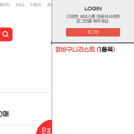
페이지
FAQ
1:1문의
장바구니
주문리스트
위시리스트
LOGIN
다양한 서비스를 이용하시려면
로그인을 해주세요.
0
로그인
마이페이지
장바구니
고객센터
장바구니리스트
(
1품목
)
관련상품
0매