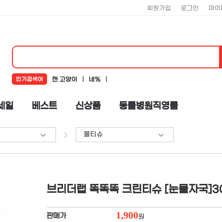
회원가입
로그인
마이
인기검색어
캔 고양이
네%
네추럴코어
뉴알엑스
코어
세일
베스트
신상품
동물병원직영몰
로하스
뉴트리플랜
도기맨
물티슈
%ub124%ucd94%ub7f4%ucf54%uc5b4
브리더랩 똑똑똑 크린티슈 [눈물자국]3
1,900
판매가
원