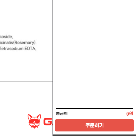
0
원
총금액
주문하기