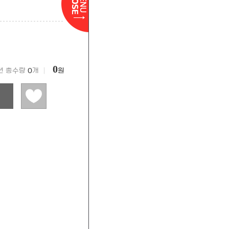
0
션 총수량
0
개 │
원