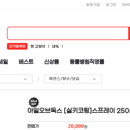
회원가입
로그인
마이
인기검색어
캔 고양이
네%
네추럴코어
뉴알엑스
코어
세일
베스트
신상품
동물병원직영몰
로하스
뉴트리플랜
도기맨
에센스/향수/보습
%ub124%ucd94%ub7f4%ucf54%uc5b4
아일오브독스 [실키코팅]스프레이 250
20,000
판매가
원