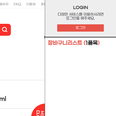
페이지
FAQ
1:1문의
장바구니
주문리스트
위시리스트
LOGIN
다양한 서비스를 이용하시려면
로그인을 해주세요.
0
로그인
마이페이지
장바구니
고객센터
장바구니리스트
(
1품목
)
관련상품
ml