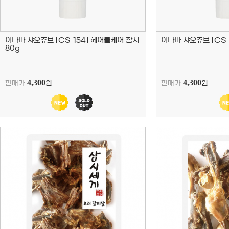
이나바 챠오츄브 [CS-154] 헤어볼케어 참치
이나바 챠오츄브 [CS-
80g
4,300
4,300
판매가
원
판매가
원