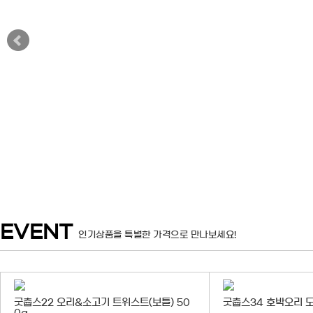
EVENT
인기상품을 특별한 가격으로 만나보세요!
굿츕스22 오리&소고기 트위스트(보틀) 50
굿츕스34 호박오리 도