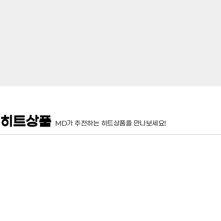
히트상품
MD가 추천하는 히트상품을 만나보세요!
굿츕스22 오리&소고기 트위스트(보
굿츕스34 호박오리 도넛링 180g
틀) 500g
15,900
6,900
판매가
원
판매가
원