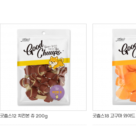
굿츕스12 치킨본 츄 200g
굿츕스18 고구마 와이드