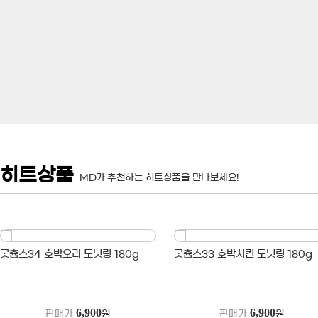
히트상품
MD가 추천하는 히트상품을 만나보세요!
굿츕스34 호박오리 도넛링 180g
굿츕스33 호박치킨 도넛링 180g
6,900
6,900
판매가
원
판매가
원