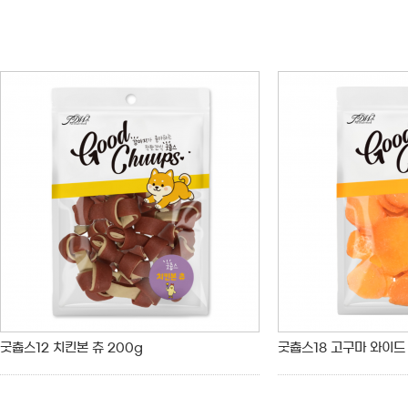
굿츕스12 치킨본 츄 200g
굿츕스18 고구마 와이드