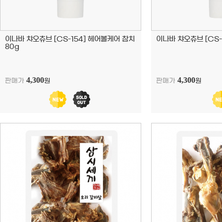
이나바 챠오츄브 [CS-154] 헤어볼케어 참치
이나바 챠오츄브 [CS-
80g
4,300
4,300
판매가
원
판매가
원