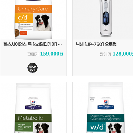
힐스사이언스 독 [cd멀티케어] 8kg
닉센 [JP-750] 오토컷
159,000
128,000
판매가
원
판매가