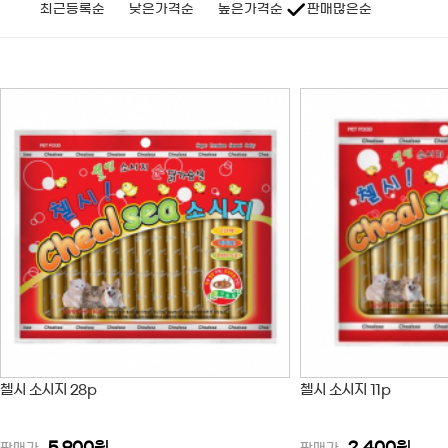
최근등록순
낮은가격순
높은가격순
판매많은순
첼시 소시지 28p
첼시 소시지 11p
5,900
원
2,400
원