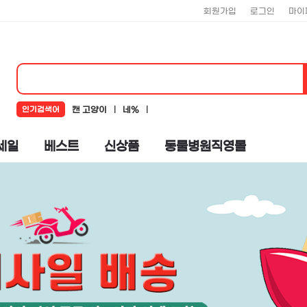
회원가입
로그인
마이
인기검색어
캔 고양이
네%
네추럴코어
뉴알엑스
코어
세일
베스트
신상품
동물병원직영몰
로하스
뉴트리플랜
도기맨
%ub124%ucd94%ub7f4%ucf54%uc5b4