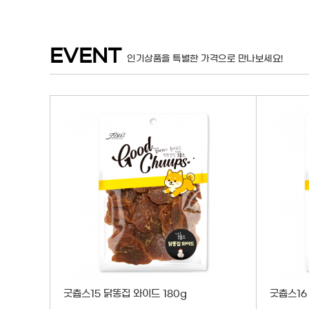
EVENT
인기상품을 특별한 가격으로 만나보세요!
판매가
굿츕스15 닭똥집 와이드 180g
굿츕스16