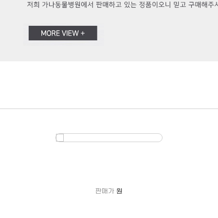
원
판매가
원