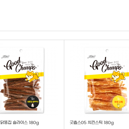
원
 닭똥집 슬라이스 180g
굿츕스05 치킨스틱 180g