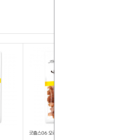
more+
굿츕스06 오리스틱 180g