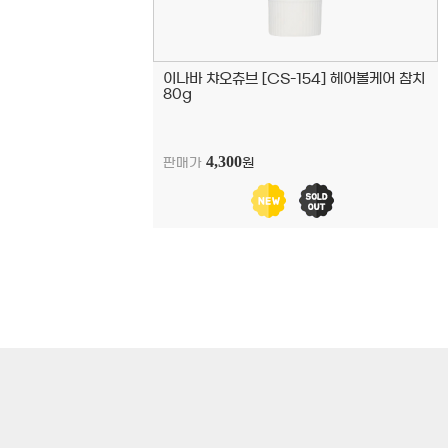
이나바 챠오츄브 [CS-154] 헤어볼케어 참치
80g
4,300
판매가
원