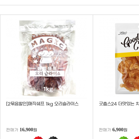
판매가
원
[2묶음할인]매직쉐프 1kg 오리슬라이스
굿츕스24 더맛있는 치
16,900
6,900
판매가
원
판매가
원