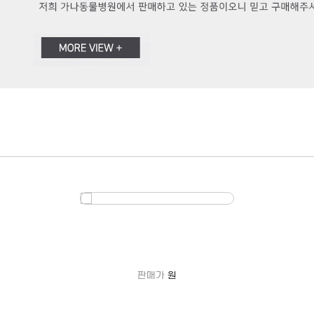
원
판매가
원