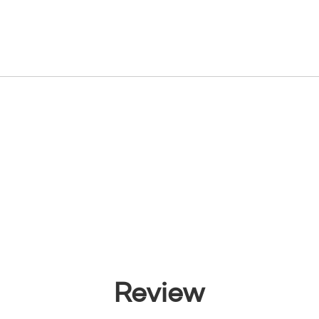
원
Review