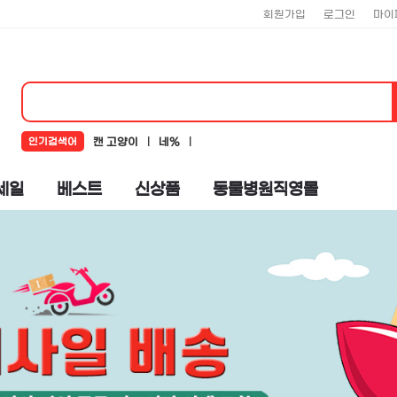
회원가입
로그인
마이
인기검색어
캔 고양이
네%
네추럴코어
뉴알엑스
코어
세일
베스트
신상품
동물병원직영몰
로하스
뉴트리플랜
도기맨
%ub124%ucd94%ub7f4%ucf54%uc5b4