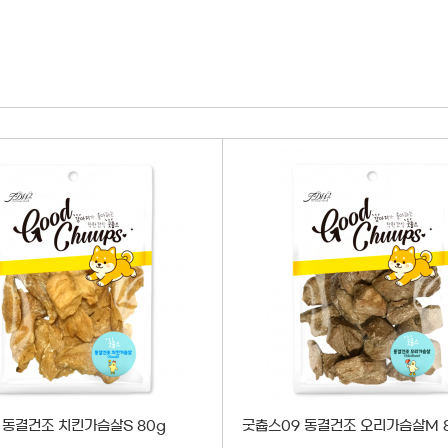
 동결건조 치킨가슴살S 80g
굿츕스09 동결건조 오리가슴살M 