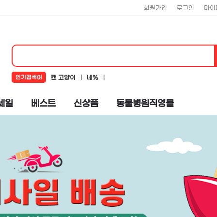
회원가입
로그인
마이
인기검색어
캔 고양이
네%
네추럴코어
뉴알엑스
코어
세일
베스트
신상품
동물병원직영몰
로하스
뉴트리플랜
도기맨
%ub124%ucd94%ub7f4%ucf54%uc5b4