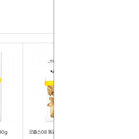
more+
80g
굿츕스08 동결건조 치킨가슴살M 80g