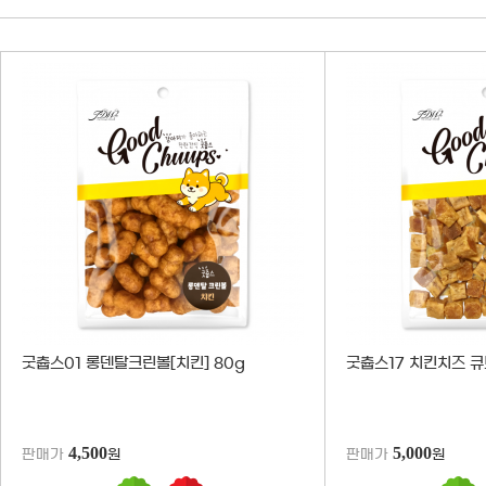
판매가
원
굿츕스01 롱덴탈크린볼[치킨] 80g
굿츕스17 치킨치즈 큐
4,500
5,000
판매가
원
판매가
원